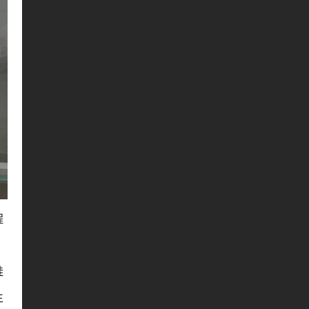
程
硅
生