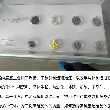
高纯度氩主要用于焊接、不锈钢制造和冶炼，以及半导体制造过
中的化学气相沉积、晶体生长、热氧化、外延、扩散、多晶硅、
钨、离子注入、电流载体和烧结。氩气被用作生产单晶硅和多晶
的保护气体。为了提高硅晶体的质量，如何选择高纯氩是硅晶体