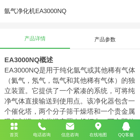
氩气净化机EA3000NQ
产品详情
产品参数
EA3000NQ概述
EA3000NQ是用于纯化氩气或其他稀有气体
（氦气，氖气，氙气和其他稀有气体）的独
立装置。它提供了一个紧凑的系统，可将纯
净气体直接输送到使用点。该净化器包含一
个催化塔，两个分子筛干燥塔和一个贵金属
吸气剂塔，这些塔安置在机柜中，可立即使
用。只需插入本地交流电源，连接气体和使
首页
电话咨询
信息咨询
在线地图
QQ客服